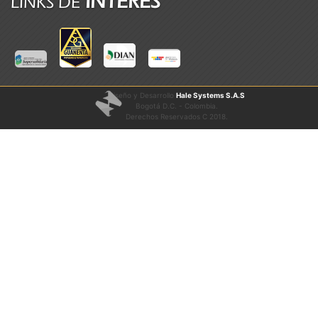
INTERES
LINKS DE
Diseño y Desarrollo
Hale Systems S.A.S
Bogotá D.C. - Colombia.
Derechos Reservados C 2018.