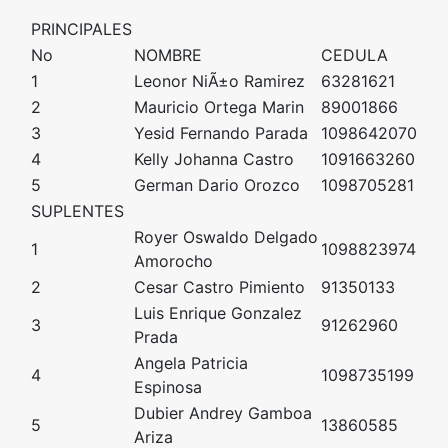
PRINCIPALES
No
NOMBRE
CEDULA
1
Leonor NiÃ±o Ramirez
63281621
2
Mauricio Ortega Marin
89001866
3
Yesid Fernando Parada
1098642070
4
Kelly Johanna Castro
1091663260
5
German Dario Orozco
1098705281
SUPLENTES
Royer Oswaldo Delgado
1
1098823974
Amorocho
2
Cesar Castro Pimiento
91350133
Luis Enrique Gonzalez
3
91262960
Prada
Angela Patricia
4
1098735199
Espinosa
Dubier Andrey Gamboa
5
13860585
Ariza