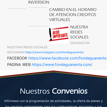
INVERSION
CAMBIO EN EL HORARIO
DE ATENCION CREDITOS
VIRTUALES
NUESTRA
REDES
SOCIALES
SIGUENOS EN
NUESTRAS REDES SOCIALES
INSTAGRAM
https://www.instagram.com/fondeguanenta/
FACEBOOK
https://www.facebook.com/fondeguanenta
PAGINA WEB
https://www.fondeguanenta.com/
Nuestros
Convenios
Infórmese con la programación de actividades, la oferta de planes y
los servicios permanentes para los colaboradores asociados y sus