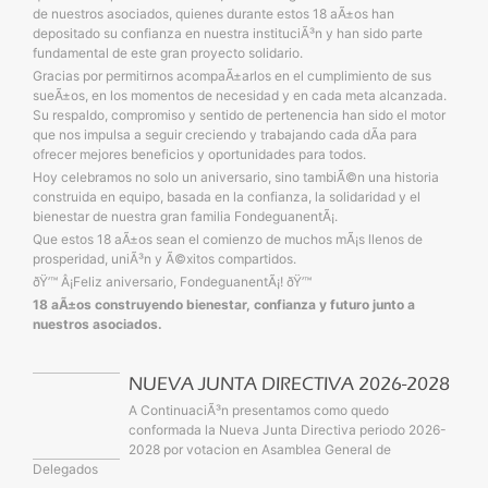
de nuestros asociados, quienes durante estos 18 aÃ±os han
depositado su confianza en nuestra instituciÃ³n y han sido parte
fundamental de este gran proyecto solidario.
Gracias por permitirnos acompaÃ±arlos en el cumplimiento de sus
sueÃ±os, en los momentos de necesidad y en cada meta alcanzada.
Su respaldo, compromiso y sentido de pertenencia han sido el motor
que nos impulsa a seguir creciendo y trabajando cada dÃ­a para
ofrecer mejores beneficios y oportunidades para todos.
Hoy celebramos no solo un aniversario, sino tambiÃ©n una historia
construida en equipo, basada en la confianza, la solidaridad y el
bienestar de nuestra gran familia FondeguanentÃ¡.
Que estos 18 aÃ±os sean el comienzo de muchos mÃ¡s llenos de
prosperidad, uniÃ³n y Ã©xitos compartidos.
ðŸ’™ Â¡Feliz aniversario, FondeguanentÃ¡! ðŸ’™
18 aÃ±os construyendo bienestar, confianza y futuro junto a
nuestros asociados.
NUEVA JUNTA DIRECTIVA 2026-2028
A ContinuaciÃ³n presentamos como quedo
conformada la Nueva Junta Directiva periodo 2026-
2028 por votacion en Asamblea General de
Delegados