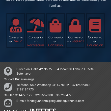
familias.
Convenio
Convenio
Convenio
Convenio
Convenio
en
Salud
en
en
en
Seguros
en
Recreación
Consumo
Educación
Dirección:
Calle 42 No. 27 - 64 local 101 Edificio Luzeta
Sotomayor
Ciudad:
Bucaramanga
Teléfono:
Solo WhatsApp 3114776122 - 3212552380 -
3182184775
Celular:
3114776122 - 3212552380 - 3182184775
E-mail:
fondeguanenta@seguridadguanenta.com