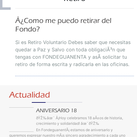
Olvidó su contras
Consu
Â¿Como me puedo retirar del
Fondo?
Si es Retiro Voluntario Debes saber que necesitas
quedar a Paz y Salvo con toda obligaciÃ³n que
tengas con FONDEGUANENTA y asÃ­ solicitar tu
retiro de forma escrita y radicarla en las oficinas.
Registr
Actualidad
ANIVERSARIO 18
ðŸŽ‰âœ¨ Â¡Hoy celebramos 18 aÃ±os de historia,
crecimiento y solidaridad! âœ¨ðŸŽ‰
En FondeguanentÃ¡ estamos de aniversario y
queremos expresar nuestro mÃ¡s sincero agradecimiento a cada uno