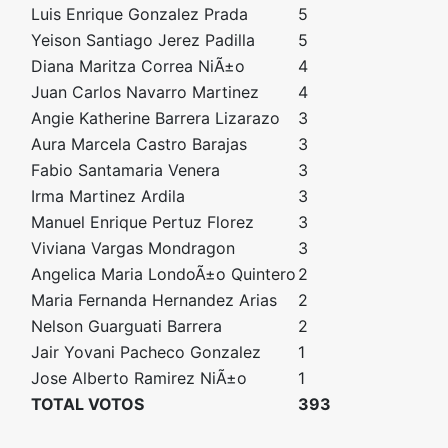
Luis Enrique Gonzalez Prada
5
Yeison Santiago Jerez Padilla
5
Diana Maritza Correa NiÃ±o
4
Juan Carlos Navarro Martinez
4
Angie Katherine Barrera Lizarazo
3
Aura Marcela Castro Barajas
3
Fabio Santamaria Venera
3
Irma Martinez Ardila
3
Manuel Enrique Pertuz Florez
3
Viviana Vargas Mondragon
3
Angelica Maria LondoÃ±o Quintero
2
Maria Fernanda Hernandez Arias
2
Nelson Guarguati Barrera
2
Jair Yovani Pacheco Gonzalez
1
Jose Alberto Ramirez NiÃ±o
1
TOTAL VOTOS
393