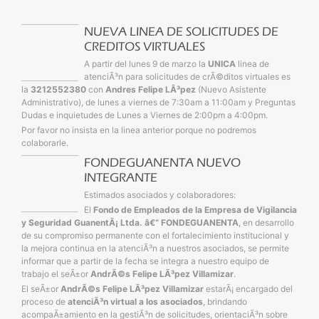
NUEVA LINEA DE SOLICITUDES DE
CREDITOS VIRTUALES
A partir del lunes 9 de marzo la
UNICA
linea de
atenciÃ³n para solicitudes de crÃ©ditos virtuales es
la
3212552380
con
Andres Felipe LÃ³pez
(Nuevo Asistente
Administrativo), de lunes a viernes de 7:30am a 11:00am y Preguntas
Dudas e inquietudes de Lunes a Viernes de 2:00pm a 4:00pm.
Por favor no insista en la linea anterior porque no podremos
colaborarle.
FONDEGUANENTA NUEVO
INTEGRANTE
Estimados asociados y colaboradores:
El
Fondo de Empleados de la Empresa de Vigilancia
y Seguridad GuanentÃ¡ Ltda. â€“ FONDEGUANENTA
, en desarrollo
de su compromiso permanente con el fortalecimiento institucional y
la mejora continua en la atenciÃ³n a nuestros asociados, se permite
informar que a partir de la fecha se integra a nuestro equipo de
trabajo el seÃ±or
AndrÃ©s Felipe LÃ³pez Villamizar
.
El seÃ±or
AndrÃ©s Felipe LÃ³pez Villamizar
estarÃ¡ encargado del
proceso de
atenciÃ³n virtual a los asociados
, brindando
acompaÃ±amiento en la gestiÃ³n de solicitudes, orientaciÃ³n sobre