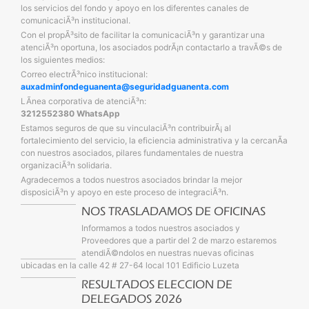
los servicios del fondo y apoyo en los diferentes canales de
comunicaciÃ³n institucional.
Con el propÃ³sito de facilitar la comunicaciÃ³n y garantizar una
atenciÃ³n oportuna, los asociados podrÃ¡n contactarlo a travÃ©s de
los siguientes medios:
Correo electrÃ³nico institucional:
auxadminfondeguanenta@seguridadguanenta.com
LÃ­nea corporativa de atenciÃ³n:
3212552380 WhatsApp
Estamos seguros de que su vinculaciÃ³n contribuirÃ¡ al
fortalecimiento del servicio, la eficiencia administrativa y la cercanÃ­a
con nuestros asociados, pilares fundamentales de nuestra
organizaciÃ³n solidaria.
Agradecemos a todos nuestros asociados brindar la mejor
disposiciÃ³n y apoyo en este proceso de integraciÃ³n.
NOS TRASLADAMOS DE OFICINAS
Informamos a todos nuestros asociados y
Proveedores que a partir del 2 de marzo estaremos
atendiÃ©ndolos en nuestras nuevas oficinas
ubicadas en la calle 42 # 27-64 local 101 Edificio Luzeta
RESULTADOS ELECCION DE
DELEGADOS 2026