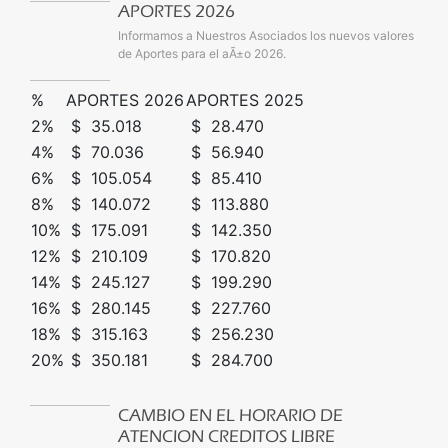
APORTES 2026
Informamos a Nuestros Asociados los nuevos valores
de Aportes para el aÃ±o 2026.
%
APORTES 2026
APORTES 2025
2%
$ 35.018
$ 28.470
4%
$ 70.036
$ 56.940
6%
$ 105.054
$ 85.410
8%
$ 140.072
$ 113.880
10%
$ 175.091
$ 142.350
12%
$ 210.109
$ 170.820
14%
$ 245.127
$ 199.290
16%
$ 280.145
$ 227.760
18%
$ 315.163
$ 256.230
20%
$ 350.181
$ 284.700
CAMBIO EN EL HORARIO DE
ATENCION CREDITOS LIBRE