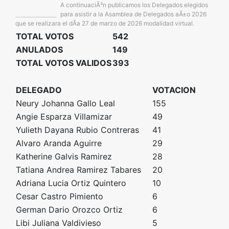
A continuaciÃ³n publicamos los Delegados elegidos
para asistir a la Asamblea de Delegados aÃ±o 2026
que se realizara el dÃ­a 27 de marzo de 2026 modalidad virtual.
TOTAL VOTOS
542
ANULADOS
149
TOTAL VOTOS VALIDOS
393
DELEGADO
VOTACION
Neury Johanna Gallo Leal
155
Angie Esparza Villamizar
49
Yulieth Dayana Rubio Contreras
41
Alvaro Aranda Aguirre
29
Katherine Galvis Ramirez
28
Tatiana Andrea Ramirez Tabares
20
Adriana Lucia Ortiz Quintero
10
Cesar Castro Pimiento
6
German Dario Orozco Ortiz
6
Libi Juliana Valdivieso
5