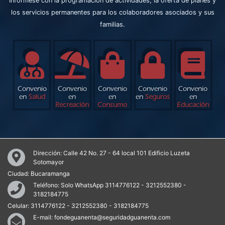
Infórmese con la programación de actividades, la oferta de planes y
los servicios permanentes para los colaboradores asociados y sus
familias.
Convenio
Convenio
Convenio
Convenio
Convenio
en
Salud
en
en
en
Seguros
en
Recreación
Consumo
Educación
Dirección:
Calle 42 No. 27 - 64 local 101 Edificio Luzeta
Sotomayor
Ciudad:
Bucaramanga
Teléfono:
Solo WhatsApp 3114776122 - 3212552380 -
3182184775
Celular:
3114776122 - 3212552380 - 3182184775
E-mail:
fondeguanenta@seguridadguanenta.com