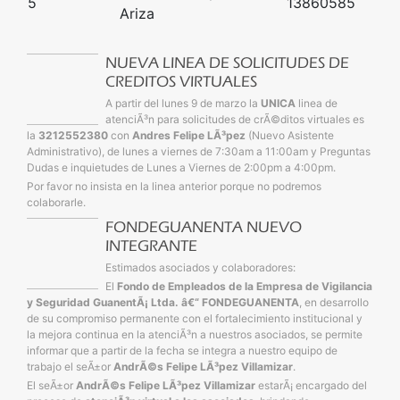
5
13860585
Ariza
NUEVA LINEA DE SOLICITUDES DE
CREDITOS VIRTUALES
A partir del lunes 9 de marzo la
UNICA
linea de
atenciÃ³n para solicitudes de crÃ©ditos virtuales es
la
3212552380
con
Andres Felipe LÃ³pez
(Nuevo Asistente
Administrativo), de lunes a viernes de 7:30am a 11:00am y Preguntas
Dudas e inquietudes de Lunes a Viernes de 2:00pm a 4:00pm.
Por favor no insista en la linea anterior porque no podremos
colaborarle.
FONDEGUANENTA NUEVO
INTEGRANTE
Estimados asociados y colaboradores:
El
Fondo de Empleados de la Empresa de Vigilancia
y Seguridad GuanentÃ¡ Ltda. â€“ FONDEGUANENTA
, en desarrollo
de su compromiso permanente con el fortalecimiento institucional y
la mejora continua en la atenciÃ³n a nuestros asociados, se permite
informar que a partir de la fecha se integra a nuestro equipo de
trabajo el seÃ±or
AndrÃ©s Felipe LÃ³pez Villamizar
.
El seÃ±or
AndrÃ©s Felipe LÃ³pez Villamizar
estarÃ¡ encargado del