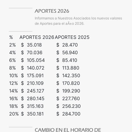
APORTES 2026
Informamos a Nuestros Asociados los nuevos valores
de Aportes para el aÃ±o 2026.
%
APORTES 2026
APORTES 2025
2%
$ 35.018
$ 28.470
4%
$ 70.036
$ 56.940
6%
$ 105.054
$ 85.410
8%
$ 140.072
$ 113.880
10%
$ 175.091
$ 142.350
12%
$ 210.109
$ 170.820
14%
$ 245.127
$ 199.290
16%
$ 280.145
$ 227.760
18%
$ 315.163
$ 256.230
20%
$ 350.181
$ 284.700
CAMBIO EN EL HORARIO DE