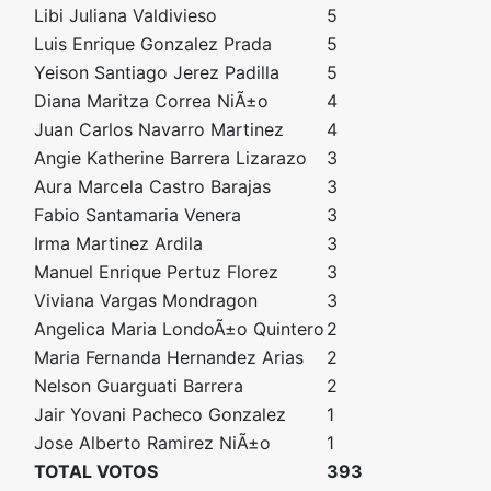
Libi Juliana Valdivieso
5
Luis Enrique Gonzalez Prada
5
Yeison Santiago Jerez Padilla
5
Diana Maritza Correa NiÃ±o
4
Juan Carlos Navarro Martinez
4
Angie Katherine Barrera Lizarazo
3
Aura Marcela Castro Barajas
3
Fabio Santamaria Venera
3
Irma Martinez Ardila
3
Manuel Enrique Pertuz Florez
3
Viviana Vargas Mondragon
3
Angelica Maria LondoÃ±o Quintero
2
Maria Fernanda Hernandez Arias
2
Nelson Guarguati Barrera
2
Jair Yovani Pacheco Gonzalez
1
Jose Alberto Ramirez NiÃ±o
1
TOTAL VOTOS
393