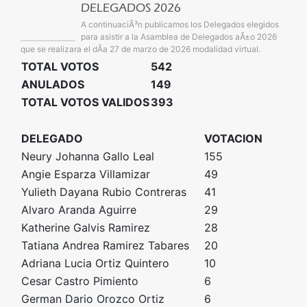
DELEGADOS 2026
A continuaciÃ³n publicamos los Delegados elegidos
para asistir a la Asamblea de Delegados aÃ±o 2026
que se realizara el dÃ­a 27 de marzo de 2026 modalidad virtual.
TOTAL VOTOS
542
ANULADOS
149
TOTAL VOTOS VALIDOS
393
DELEGADO
VOTACION
Neury Johanna Gallo Leal
155
Angie Esparza Villamizar
49
Yulieth Dayana Rubio Contreras
41
Alvaro Aranda Aguirre
29
Katherine Galvis Ramirez
28
Tatiana Andrea Ramirez Tabares
20
Adriana Lucia Ortiz Quintero
10
Cesar Castro Pimiento
6
German Dario Orozco Ortiz
6