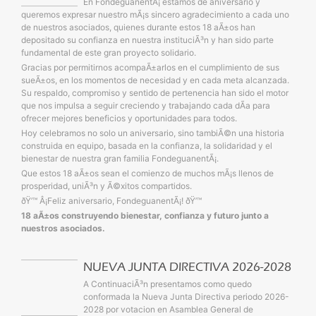
En FondeguanentÃ¡ estamos de aniversario y
Olvidó su contras
queremos expresar nuestro mÃ¡s sincero agradecimiento a cada uno
Consu
de nuestros asociados, quienes durante estos 18 aÃ±os han
depositado su confianza en nuestra instituciÃ³n y han sido parte
fundamental de este gran proyecto solidario.
Gracias por permitirnos acompaÃ±arlos en el cumplimiento de sus
sueÃ±os, en los momentos de necesidad y en cada meta alcanzada.
Su respaldo, compromiso y sentido de pertenencia han sido el motor
que nos impulsa a seguir creciendo y trabajando cada dÃ­a para
ofrecer mejores beneficios y oportunidades para todos.
Hoy celebramos no solo un aniversario, sino tambiÃ©n una historia
construida en equipo, basada en la confianza, la solidaridad y el
bienestar de nuestra gran familia FondeguanentÃ¡.
Que estos 18 aÃ±os sean el comienzo de muchos mÃ¡s llenos de
prosperidad, uniÃ³n y Ã©xitos compartidos.
ðŸ’™ Â¡Feliz aniversario, FondeguanentÃ¡! ðŸ’™
Registr
18 aÃ±os construyendo bienestar, confianza y futuro junto a
nuestros asociados.
NUEVA JUNTA DIRECTIVA 2026-2028
A ContinuaciÃ³n presentamos como quedo
conformada la Nueva Junta Directiva periodo 2026-
2028 por votacion en Asamblea General de