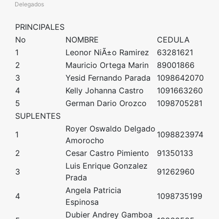
Delegados
PRINCIPALES
No
NOMBRE
CEDULA
1
Leonor NiÃ±o Ramirez
63281621
2
Mauricio Ortega Marin
89001866
3
Yesid Fernando Parada
1098642070
4
Kelly Johanna Castro
1091663260
5
German Dario Orozco
1098705281
SUPLENTES
Royer Oswaldo Delgado
1
1098823974
Amorocho
2
Cesar Castro Pimiento
91350133
Luis Enrique Gonzalez
3
91262960
Prada
Angela Patricia
4
1098735199
Espinosa
Dubier Andrey Gamboa