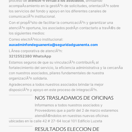
proceso de
atenciÃ³n virtual a los asociados
, brindando
acompaÃ±amiento en la gestiÃ³n de solicitudes, orientaciÃ³n sobre
los servicios del fondo y apoyo en los diferentes canales de
comunicaciÃ³n institucional.
Con el propÃ³sito de facilitar la comunicaciÃ³n y garantizar una
atenciÃ³n oportuna, los asociados podrÃ¡n contactarlo a travÃ©s de
los siguientes medios:
Correo electrÃ³nico institucional:
auxadminfondeguanenta@seguridadguanenta.com
LÃ­nea corporativa de atenciÃ³n:
3212552380 WhatsApp
Estamos seguros de que su vinculaciÃ³n contribuirÃ¡ al
fortalecimiento del servicio, la eficiencia administrativa y la cercanÃ­a
con nuestros asociados, pilares fundamentales de nuestra
organizaciÃ³n solidaria.
Agradecemos a todos nuestros asociados brindar la mejor
disposiciÃ³n y apoyo en este proceso de integraciÃ³n.
NOS TRASLADAMOS DE OFICINAS
Informamos a todos nuestros asociados y
Proveedores que a partir del 2 de marzo estaremos
atendiÃ©ndolos en nuestras nuevas oficinas
ubicadas en la calle 42 # 27-64 local 101 Edificio Luzeta
RESULTADOS ELECCION DE