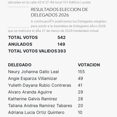
ubicadas en la calle 42 # 27-64 local 101 Edificio Luzeta
RESULTADOS ELECCION DE
DELEGADOS 2026
A continuaciÃ³n publicamos los Delegados elegidos
para asistir a la Asamblea de Delegados aÃ±o 2026
que se realizara el dÃ­a 27 de marzo de 2026 modalidad virtual.
TOTAL VOTOS
542
ANULADOS
149
TOTAL VOTOS VALIDOS
393
DELEGADO
VOTACION
Neury Johanna Gallo Leal
155
Angie Esparza Villamizar
49
Yulieth Dayana Rubio Contreras
41
Alvaro Aranda Aguirre
29
Katherine Galvis Ramirez
28
Tatiana Andrea Ramirez Tabares
20
Adriana Lucia Ortiz Quintero
10