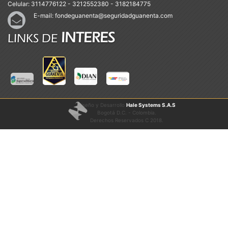
Celular:
3114776122 - 3212552380 - 3182184775
E-mail:
fondeguanenta@seguridadguanenta.com
INTERES
LINKS DE
Diseño y Desarrollo
Hale Systems S.A.S
Bogotá D.C. - Colombia.
Derechos Reservados C 2018.