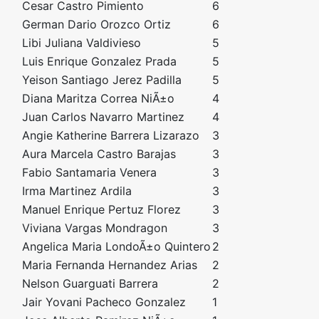
Cesar Castro Pimiento
6
German Dario Orozco Ortiz
6
Libi Juliana Valdivieso
5
Luis Enrique Gonzalez Prada
5
Yeison Santiago Jerez Padilla
5
Diana Maritza Correa NiÃ±o
4
Juan Carlos Navarro Martinez
4
Angie Katherine Barrera Lizarazo
3
Aura Marcela Castro Barajas
3
Fabio Santamaria Venera
3
Irma Martinez Ardila
3
Manuel Enrique Pertuz Florez
3
Viviana Vargas Mondragon
3
Angelica Maria LondoÃ±o Quintero
2
Maria Fernanda Hernandez Arias
2
Nelson Guarguati Barrera
2
Jair Yovani Pacheco Gonzalez
1