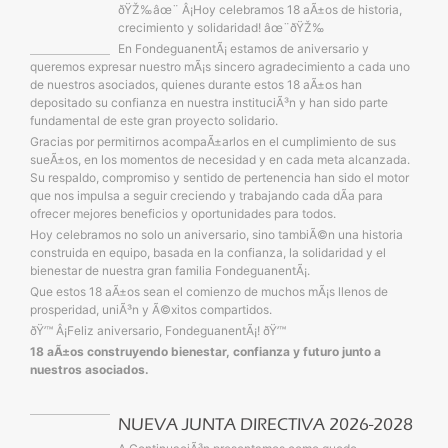
Olvidó su contras
ðŸŽ‰âœ¨ Â¡Hoy celebramos 18 aÃ±os de historia,
crecimiento y solidaridad! âœ¨ðŸŽ‰
Consu
En FondeguanentÃ¡ estamos de aniversario y
queremos expresar nuestro mÃ¡s sincero agradecimiento a cada uno
de nuestros asociados, quienes durante estos 18 aÃ±os han
depositado su confianza en nuestra instituciÃ³n y han sido parte
fundamental de este gran proyecto solidario.
Gracias por permitirnos acompaÃ±arlos en el cumplimiento de sus
sueÃ±os, en los momentos de necesidad y en cada meta alcanzada.
Su respaldo, compromiso y sentido de pertenencia han sido el motor
que nos impulsa a seguir creciendo y trabajando cada dÃ­a para
ofrecer mejores beneficios y oportunidades para todos.
Hoy celebramos no solo un aniversario, sino tambiÃ©n una historia
construida en equipo, basada en la confianza, la solidaridad y el
bienestar de nuestra gran familia FondeguanentÃ¡.
Registr
Que estos 18 aÃ±os sean el comienzo de muchos mÃ¡s llenos de
prosperidad, uniÃ³n y Ã©xitos compartidos.
ðŸ’™ Â¡Feliz aniversario, FondeguanentÃ¡! ðŸ’™
18 aÃ±os construyendo bienestar, confianza y futuro junto a
nuestros asociados.
NUEVA JUNTA DIRECTIVA 2026-2028