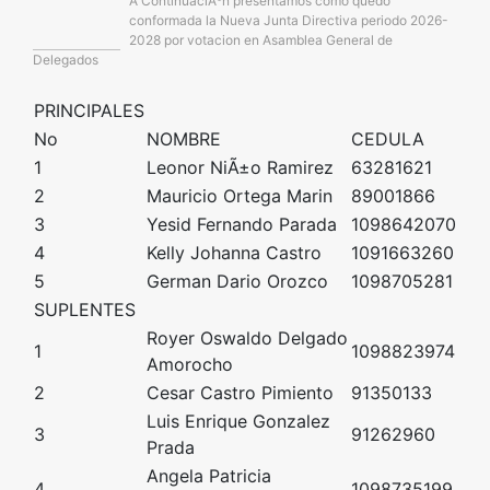
A ContinuaciÃ³n presentamos como quedo
conformada la Nueva Junta Directiva periodo 2026-
2028 por votacion en Asamblea General de
Delegados
PRINCIPALES
No
NOMBRE
CEDULA
1
Leonor NiÃ±o Ramirez
63281621
2
Mauricio Ortega Marin
89001866
3
Yesid Fernando Parada
1098642070
4
Kelly Johanna Castro
1091663260
5
German Dario Orozco
1098705281
SUPLENTES
Royer Oswaldo Delgado
1
1098823974
Amorocho
2
Cesar Castro Pimiento
91350133
Luis Enrique Gonzalez
3
91262960
Prada
Angela Patricia
4
1098735199