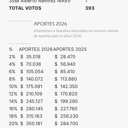
Jose Alberto Ramirez NiÃ±o
1
TOTAL VOTOS
393
APORTES 2026
Informamos a Nuestros Asociados los nuevos valores
de Aportes para el aÃ±o 2026.
%
APORTES 2026
APORTES 2025
2%
$ 35.018
$ 28.470
4%
$ 70.036
$ 56.940
6%
$ 105.054
$ 85.410
8%
$ 140.072
$ 113.880
10%
$ 175.091
$ 142.350
12%
$ 210.109
$ 170.820
14%
$ 245.127
$ 199.290
16%
$ 280.145
$ 227.760
18%
$ 315.163
$ 256.230
20%
$ 350.181
$ 284.700