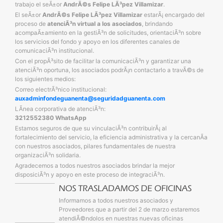
trabajo el seÃ±or
AndrÃ©s Felipe LÃ³pez Villamizar
.
El seÃ±or
AndrÃ©s Felipe LÃ³pez Villamizar
estarÃ¡ encargado del
proceso de
atenciÃ³n virtual a los asociados
, brindando
acompaÃ±amiento en la gestiÃ³n de solicitudes, orientaciÃ³n sobre
los servicios del fondo y apoyo en los diferentes canales de
comunicaciÃ³n institucional.
Con el propÃ³sito de facilitar la comunicaciÃ³n y garantizar una
atenciÃ³n oportuna, los asociados podrÃ¡n contactarlo a travÃ©s de
los siguientes medios:
Correo electrÃ³nico institucional:
auxadminfondeguanenta@seguridadguanenta.com
LÃ­nea corporativa de atenciÃ³n:
3212552380 WhatsApp
Estamos seguros de que su vinculaciÃ³n contribuirÃ¡ al
fortalecimiento del servicio, la eficiencia administrativa y la cercanÃ­a
con nuestros asociados, pilares fundamentales de nuestra
organizaciÃ³n solidaria.
Agradecemos a todos nuestros asociados brindar la mejor
disposiciÃ³n y apoyo en este proceso de integraciÃ³n.
NOS TRASLADAMOS DE OFICINAS
Informamos a todos nuestros asociados y
Proveedores que a partir del 2 de marzo estaremos
atendiÃ©ndolos en nuestras nuevas oficinas