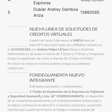
Espinosa
Dubier Andrey Gamboa
5
13860585
Ariza
NUEVA LINEA DE SOLICITUDES DE
CREDITOS VIRTUALES
A partir del lunes 9 de marzo la
UNICA
linea de
atenciÃ³n para solicitudes de crÃ©ditos virtuales es
la
3212552380
con
Andres Felipe LÃ³pez
(Nuevo Asistente
Administrativo), de lunes a viernes de 7:30am a 11:00am y Preguntas
Dudas e inquietudes de Lunes a Viernes de 2:00pm a 4:00pm.
Por favor no insista en la linea anterior porque no podremos
colaborarle.
FONDEGUANENTA NUEVO
INTEGRANTE
Estimados asociados y colaboradores:
El
Fondo de Empleados de la Empresa de Vigilancia
y Seguridad GuanentÃ¡ Ltda. â€“ FONDEGUANENTA
, en desarrollo
de su compromiso permanente con el fortalecimiento institucional y
la mejora continua en la atenciÃ³n a nuestros asociados, se permite
informar que a partir de la fecha se integra a nuestro equipo de