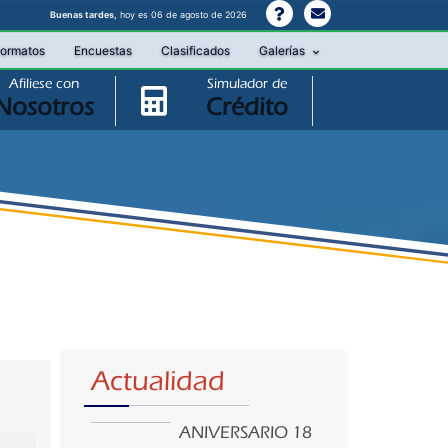
Buenas tardes,
hoy es 06 de agosto de 2026
ormatos
Encuestas
Clasificados
Galerías
Afiliese con
Simulador de
Nosotros
Crédito
Actualidad
ANIVERSARIO 18