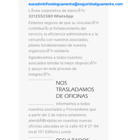
auxadminfondeguanenta@seguridadguanenta.com
LÃ­nea corporativa de atenciÃ³n:
3212552380 WhatsApp
Estamos seguros de que su vinculaciÃ³n
contribuirÃ¡ al fortalecimiento del
servicio, la eficiencia administrativa y la
cercanÃ­a con nuestros asociados,
pilares fundamentales de nuestra
organizaciÃ³n solidaria.
Agradecemos a todos nuestros
asociados brindar la mejor disposiciÃ³n
y apoyo en este proceso de
integraciÃ³n.
NOS
TRASLADAMOS
DE OFICINAS
Informamos a todos
nuestros asociados y Proveedores que
a partir del 2 de marzo estaremos
atendiÃ©ndolos en nuestras nuevas
oficinas ubicadas en la calle 42 # 27-64
local 101 Edificio Luzeta