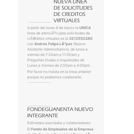
NUEVA LINEA
DE SOLICITUDES
DE CREDITOS
VIRTUALES
A partir del lunes 9 de marzo la
UNICA
linea de atenciÃ³n para solicitudes de
crÃ©ditos virtuales es la
3212552380
con
Andres Felipe LÃ³pez
(Nuevo
Asistente Administrativo), de lunes a
viernes de 7:30am a 11:00am y
Preguntas Dudas e inquietudes de
Lunes a Viernes de 2:00pm a 4:00pm.
Por favor no insista en la linea anterior
porque no podremos colaborarle.
FONDEGUANENTA NUEVO
INTEGRANTE
Estimados asociados y colaboradores:
El
Fondo de Empleados de la Empresa