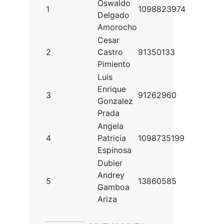
Oswaldo
1
1098823974
Delgado
Amorocho
Cesar
2
Castro
91350133
Pimiento
Luis
Enrique
3
91262960
Gonzalez
Prada
Angela
4
Patricia
1098735199
Espinosa
Dubier
Andrey
5
13860585
Gamboa
Ariza