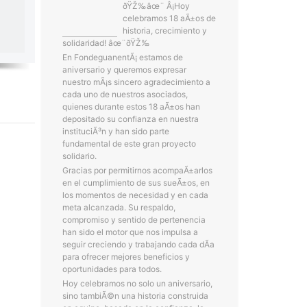
ðŸŽ‰âœ¨ Â¡Hoy
celebramos 18 aÃ±os de
historia, crecimiento y
solidaridad! âœ¨ðŸŽ‰
En FondeguanentÃ¡ estamos de
aniversario y queremos expresar
nuestro mÃ¡s sincero agradecimiento a
cada uno de nuestros asociados,
quienes durante estos 18 aÃ±os han
depositado su confianza en nuestra
instituciÃ³n y han sido parte
fundamental de este gran proyecto
solidario.
Gracias por permitirnos acompaÃ±arlos
en el cumplimiento de sus sueÃ±os, en
los momentos de necesidad y en cada
meta alcanzada. Su respaldo,
compromiso y sentido de pertenencia
han sido el motor que nos impulsa a
seguir creciendo y trabajando cada dÃ­a
para ofrecer mejores beneficios y
oportunidades para todos.
Hoy celebramos no solo un aniversario,
sino tambiÃ©n una historia construida