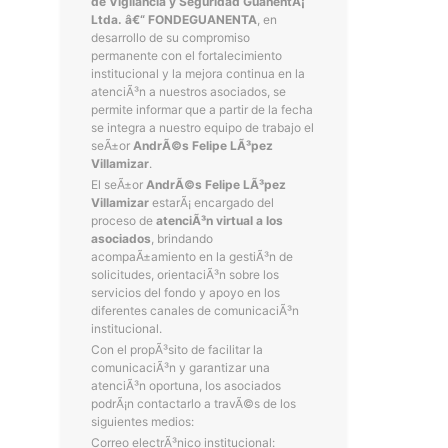
de Vigilancia y Seguridad GuanentÃ¡
Ltda. â€“ FONDEGUANENTA
, en
desarrollo de su compromiso
permanente con el fortalecimiento
institucional y la mejora continua en la
atenciÃ³n a nuestros asociados, se
permite informar que a partir de la fecha
se integra a nuestro equipo de trabajo el
seÃ±or
AndrÃ©s Felipe LÃ³pez
Villamizar
.
El seÃ±or
AndrÃ©s Felipe LÃ³pez
Villamizar
estarÃ¡ encargado del
proceso de
atenciÃ³n virtual a los
asociados
, brindando
acompaÃ±amiento en la gestiÃ³n de
solicitudes, orientaciÃ³n sobre los
servicios del fondo y apoyo en los
diferentes canales de comunicaciÃ³n
institucional.
Con el propÃ³sito de facilitar la
comunicaciÃ³n y garantizar una
atenciÃ³n oportuna, los asociados
podrÃ¡n contactarlo a travÃ©s de los
siguientes medios:
Correo electrÃ³nico institucional: