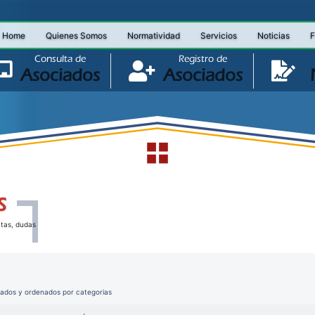
Home
Quienes Somos
Normatividad
Servicios
Noticias
F
Consulta de
Registro de
Asociados
Asociados
s
Si aún no tienes cuenta, puedes registrar tus datos para empezar a
disfrutar de los beneficios
ntas, dudas
Esta pantalla le permite ingresar su cedula y clave para poder consultar
sus estados de cuenta, movimientos entre otros por Internet.
Por Favor. Introduzca su número de cedula y nuestro sistema le enviará a
pados y ordenados por categorias
su cuenta de correo la clave de acceso