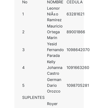
No
NOMBRE
CEDULA
Leonor
1
NiÃ±o
63281621
Ramirez
Mauricio
2
Ortega
89001866
Marin
Yesid
3
Fernando
1098642070
Parada
Kelly
4
Johanna
1091663260
Castro
German
5
Dario
1098705281
Orozco
SUPLENTES
Royer