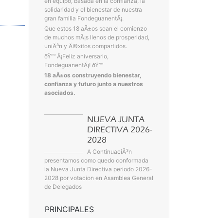
en equipo, basada en la confianza, la
solidaridad y el bienestar de nuestra
gran familia FondeguanentÃ¡.
Que estos 18 aÃ±os sean el comienzo
de muchos mÃ¡s llenos de prosperidad,
uniÃ³n y Ã©xitos compartidos.
ðŸ’™ Â¡Feliz aniversario,
FondeguanentÃ¡! ðŸ’™
18 aÃ±os construyendo bienestar,
confianza y futuro junto a nuestros
asociados.
NUEVA JUNTA
DIRECTIVA 2026-
2028
A ContinuaciÃ³n
presentamos como quedo conformada
la Nueva Junta Directiva periodo 2026-
2028 por votacion en Asamblea General
de Delegados
PRINCIPALES