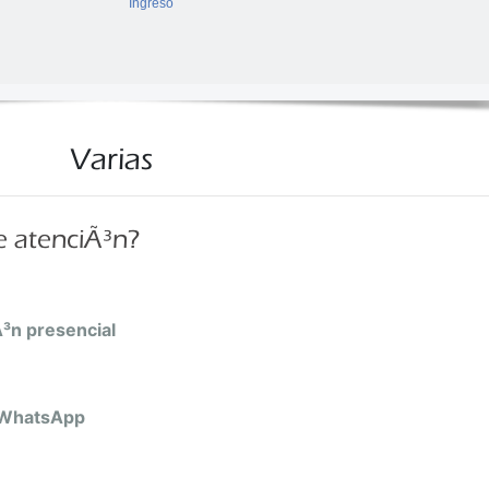
Ingreso
Consultar
Olvidó su contraseña
Consultar
Varias
e atenciÃ³n?
Registrar
Ã³n presencial
o WhatsApp